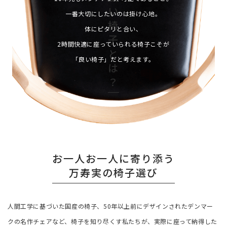
い
一番大切にしたいのは掛け心地。
椅
体にピタリと合い、
子
2時間快適に座っていられる椅子こそが
と
「良い椅子」だと考えます。
は
？
お一人お一人に寄り添う
万寿実の椅子選び
人間工学に基づいた国産の椅子、50年以上前にデザインされたデンマー
クの名作チェアなど、
椅子を知り尽くす私たちが、実際に座って納得した