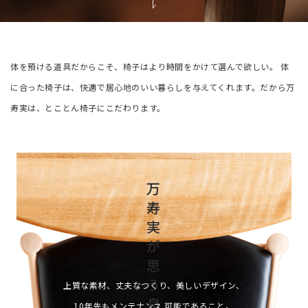
体を預ける道具だからこそ、椅子はより時間をかけて選んで欲しい。
体
に合った椅子は、快適で居心地のいい暮らしを与えてくれます。
だから万
寿実は、とことん椅子にこだわります。
万
寿
実
が
思
う
上質な素材、丈夫なつくり、美しいデザイン、
良
10年先もメンテナンス 可能であること。