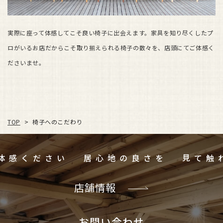
実際に座って体感してこそ良い椅子に出会えます。
家具を知り尽くしたプ
ロがいるお店だからこそ取り揃えられる椅子の数々を、
店頭にてご体感く
ださいませ。
椅子へのこだわり
TOP
>
ご体感ください
居心地の良さを
店舗情報
お問い合わせ