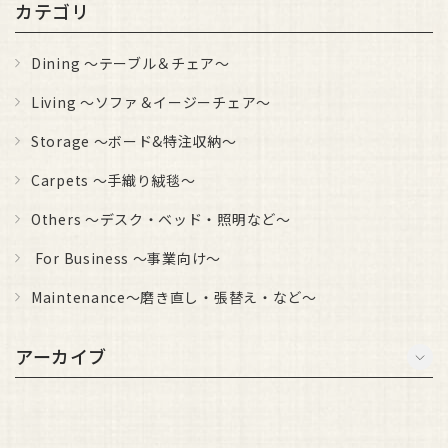
カテゴリ
Dining ～テーブル＆チェア～
Living ～ソファ＆イージーチェア～
Storage ～ボード&特注収納～
Carpets ～手織り絨毯～
Others ～デスク・ベッド・照明など～
For Business ～事業向け～
Maintenance～磨き直し・張替え・など～
アーカイブ