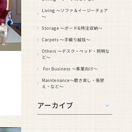
Living ～ソファ＆イージーチェア
～
Storage ～ボード&特注収納～
Carpets ～手織り絨毯～
Others ～デスク・ベッド・照明な
ど～
For Business ～事業向け～
Maintenance～磨き直し・張替
え・など～
アーカイブ