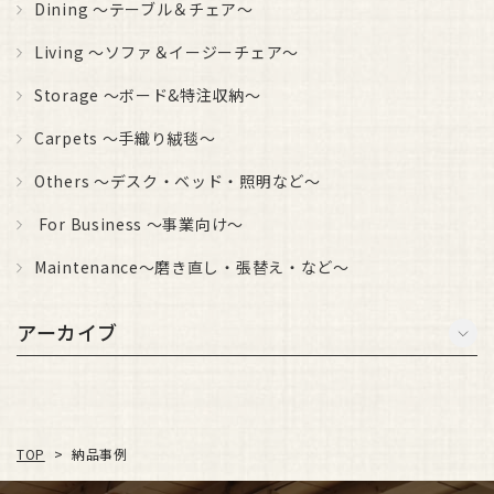
Dining ～テーブル＆チェア～
Living ～ソファ＆イージーチェア～
Storage ～ボード&特注収納～
Carpets ～手織り絨毯～
Others ～デスク・ベッド・照明など～
For Business ～事業向け～
Maintenance～磨き直し・張替え・など～
アーカイブ
TOP
納品事例
>