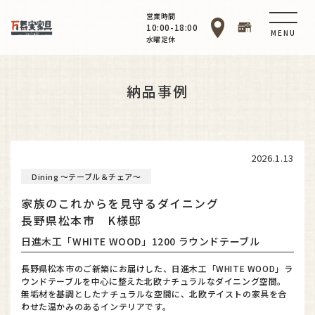
営業時間
10:00-18:00
MENU
水曜定休
納品事例
2026.1.13
Dining ～テーブル＆チェア～
家族のこれからを見守るダイニング
長野県松本市 K様邸
日進木工「WHITE WOOD」1200 ラウンドテーブル
長野県松本市のご新築にお届けした、日進木工「WHITE WOOD」ラ
ウンドテーブルを中心に整えた北欧ナチュラルなダイニング空間。
無垢材を基調としたナチュラルな空間に、北欧テイストの家具を合
わせた温かみのあるインテリアです。