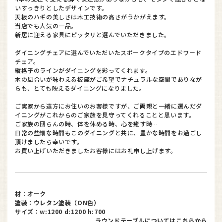
いすっきりとしたデザインです。
天板のハギの美しさは木工技術の高さがうかがえます。
当店でも人気の一品。
新居に迎える家具にピッタリと選んでいただきました。
ダイニングチェアに選んでいただいたスポークタイプのエドワード
チェア。
縦格子のラインがダイニングを彩ってくれます。
木の風合いが味わえる板座がご希望でナチュラルな空間でありなが
らも、とても映えるダイニングになりました。
ご実家から遠方にお住いのお客様ですが、ご両親と一緒に選んだダ
イニングがこれからのご家族を見守ってくれることと思います。
ご家族の団らんの時、体を休める時、心を癒す時…
日常の些細な時間もこのダイニングと共に、豊かな時間をお過ごし
頂けましたら幸いです。
お買い上げいただきましたお客様にはお礼申し上げます。
材：オーク
塗装：ウレタン塗装（ON色）
サイズ：w:1200 d:1200 h:700
ラウンドテーブルについてはこちらから