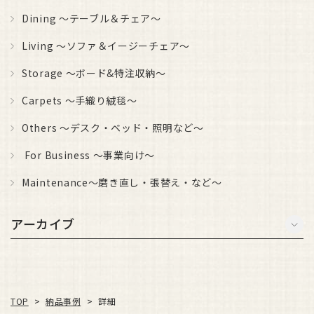
Dining ～テーブル＆チェア～
Living ～ソファ＆イージーチェア～
Storage ～ボード&特注収納～
Carpets ～手織り絨毯～
Others ～デスク・ベッド・照明など～
For Business ～事業向け～
Maintenance～磨き直し・張替え・など～
アーカイブ
納品事例
TOP
>
>
詳細