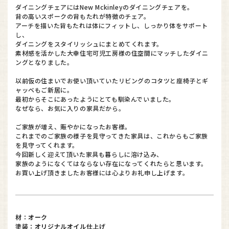
ダイニングチェアにはNew Mckinleyのダイニングチェアを。
背の高いスポークの背もたれが特徴のチェア。
アーチを描いた背もたれは体にフィットし、しっかり体をサポート
し、
ダイニングをスタイリッシュにまとめてくれます。
素材感を活かした大幸住宅可児工房様の住空間にマッチしたダイニ
ングとなりました。
以前仮の住まいでお使い頂いていたリビングのコタツと座椅子とギ
ャッベもご新居に。
最初からそこにあったようにとても馴染んでいました。
なぜなら、お気に入りの家具だから。
ご家族が増え、賑やかになったお客様。
これまでのご家族の様子を見守ってきた家具は、これからもご家族
を見守ってくれます。
今回新しく迎えて頂いた家具も暮らしに溶け込み、
家族のようになくてはならない存在になってくれたらと思います。
お買い上げ頂きましたお客様には心よりお礼申し上げます。
材：オーク
塗装：オリジナルオイル仕上げ