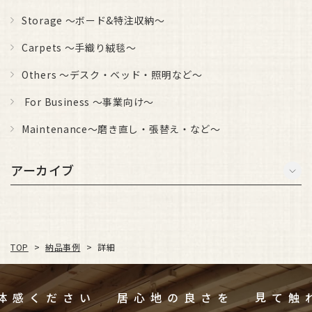
Storage ～ボード&特注収納～
Carpets ～手織り絨毯～
Others ～デスク・ベッド・照明など～
For Business ～事業向け～
Maintenance～磨き直し・張替え・など～
アーカイブ
納品事例
TOP
>
>
詳細
ご体感ください
居心地の良さを